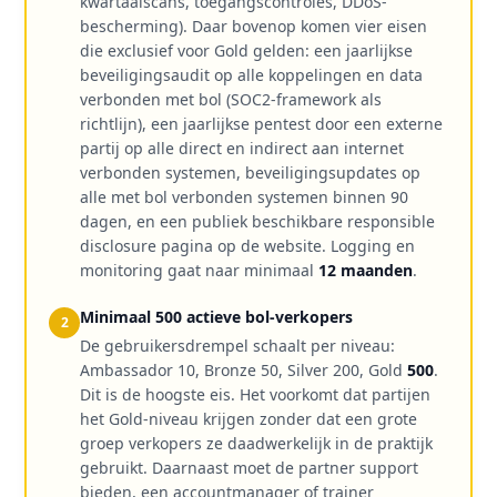
kwartaalscans, toegangscontroles, DDoS-
bescherming). Daar bovenop komen vier eisen
die exclusief voor Gold gelden: een jaarlijkse
beveiligingsaudit op alle koppelingen en data
verbonden met bol (SOC2-framework als
richtlijn), een jaarlijkse pentest door een externe
partij op alle direct en indirect aan internet
verbonden systemen, beveiligingsupdates op
alle met bol verbonden systemen binnen 90
dagen, en een publiek beschikbare responsible
disclosure pagina op de website. Logging en
monitoring gaat naar minimaal
12 maanden
.
Minimaal 500 actieve bol-verkopers
2
De gebruikersdrempel schaalt per niveau:
Ambassador 10, Bronze 50, Silver 200, Gold
500
.
Dit is de hoogste eis. Het voorkomt dat partijen
het Gold-niveau krijgen zonder dat een grote
groep verkopers ze daadwerkelijk in de praktijk
gebruikt. Daarnaast moet de partner support
bieden, een accountmanager of trainer