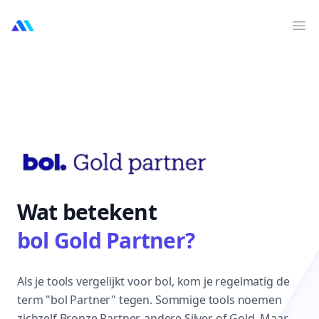
MarktMentor
Men
Wat betekent
bol Gold Partner?
Als je tools vergelijkt voor bol, kom je regelmatig de
term "bol Partner" tegen. Sommige tools noemen
zichzelf Bronze Partner, andere Silver of Gold. Maar