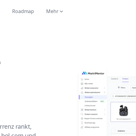
e
Roadmap
Mehr
e
rrenz rankt,
n bol.com und