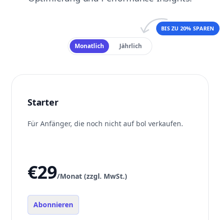
BIS ZU 20% SPAREN
Payment frequency
Monatlich
Jährlich
Starter
Für Anfänger, die noch nicht auf bol verkaufen.
€29
/Monat (zzgl. MwSt.)
Abonnieren