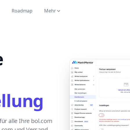
e
Roadmap
Mehr
e
ellung
ür alle Ihre bol.com
l.com und Versand