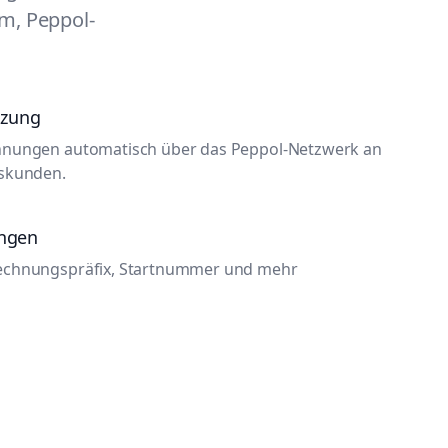
m, Peppol-
tzung
hnungen automatisch über das Peppol-Netzwerk an
tskunden.
ungen
echnungspräfix, Startnummer und mehr