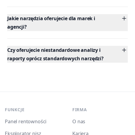
Jakie narzędzia oferujecie dla marek i
agencji?
Czy oferujecie niestandardowe analizy i
raporty oprócz standardowych narzędzi?
Footer
FUNKCJE
FIRMA
Panel rentowności
O nas
Eksplorator nisz
Kariera