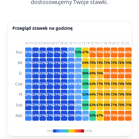
dostosowujemy Twoje stawki.
Przegląd stawek na godzinę
00
01
02
03
04
05
06
07
08
09
10
11
12
13
14
15
16
17
18
19
20
21
22
23
Pon
31%
24%
22%
21%
21%
27%
38%
53%
67%
77%
79%
78%
78%
80%
83%
83%
Wt
31%
24%
22%
21%
21%
23%
29%
39%
64%
70%
74%
75%
76%
76%
74%
82%
Śr
31%
24%
22%
21%
21%
23%
29%
42%
58%
69%
76%
80%
78%
82%
84%
85%
Czw
30%
24%
22%
21%
21%
23%
30%
41%
53%
63%
71%
75%
73%
74%
74%
78%
Pt
29%
23%
21%
21%
21%
23%
29%
40%
52%
64%
71%
74%
72%
74%
76%
78%
Sob
28%
23%
21%
21%
21%
21%
24%
43%
54%
63%
67%
69%
71%
70%
71%
70%
Ndz
31%
24%
21%
21%
20%
21%
23%
29%
43%
55%
67%
78%
78%
80%
80%
80%
20%
100%