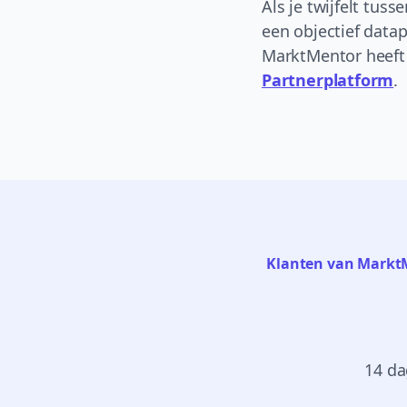
Als je twijfelt tus
een objectief datap
MarktMentor heeft h
Partnerplatform
.
Klanten van MarktM
14 da