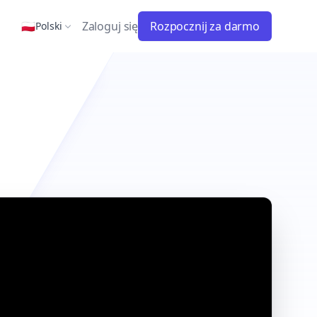
🇵🇱
Zaloguj się
Rozpocznij za darmo
Polski