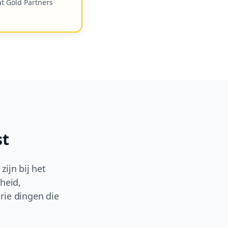
at Gold Partners
st
ijn bij het
heid,
rie dingen die