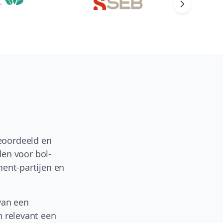
eoordeeld en
den voor bol-
ment-partijen en
van een
n relevant een