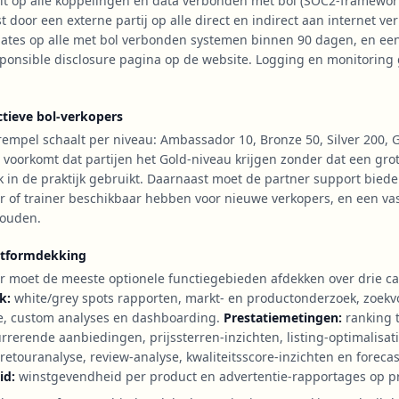
it op alle koppelingen en data verbonden met bol (SOC2-framework a
st door een externe partij op alle direct en indirect aan internet 
ates op alle met bol verbonden systemen binnen 90 dagen, en een
ponsible disclosure pagina op de website. Logging en monitoring
ctieve bol-verkopers
empel schaalt per niveau: Ambassador 10, Bronze 50, Silver 200, 
t voorkomt dat partijen het Gold-niveau krijgen zonder dat een gro
k in de praktijk gebruikt. Daarnaast moet de partner support biede
 of trainer beschikbaar hebben voor nieuwe verkopers, en een va
houden.
atformdekking
r moet de meeste optionele functiegebieden afdekken over drie ca
k:
white/grey spots rapporten, markt- en productonderzoek, zoekv
e, custom analyses en dashboarding.
Prestatiemetingen:
ranking t
rrerende aanbiedingen, prijssterren-inzichten, listing-optimalisati
retouranalyse, review-analyse, kwaliteitsscore-inzichten en forecas
id:
winstgevendheid per product en advertentie-rapportages op p