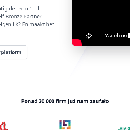
atig de term "bol
f Bronze Partner,
eigenlijk? En maakt het
erplatform
Ponad 20 000 firm już nam zaufało