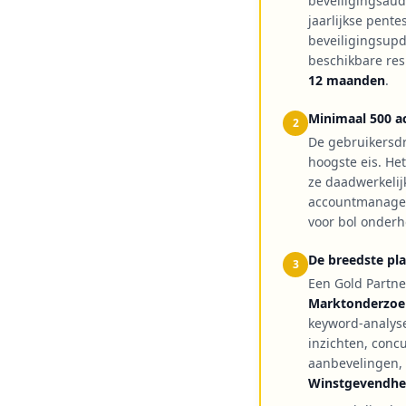
beveiligingsaud
jaarlijkse pente
beveiligingsupd
beschikbare res
12 maanden
.
Minimaal 500 a
2
De gebruikersdr
hoogste eis. He
ze daadwerkelij
accountmanager
voor bol onder
De breedste pl
3
Een Gold Partne
Marktonderzoe
keyword-analys
inzichten, concu
aanbevelingen, 
Winstgevendhe