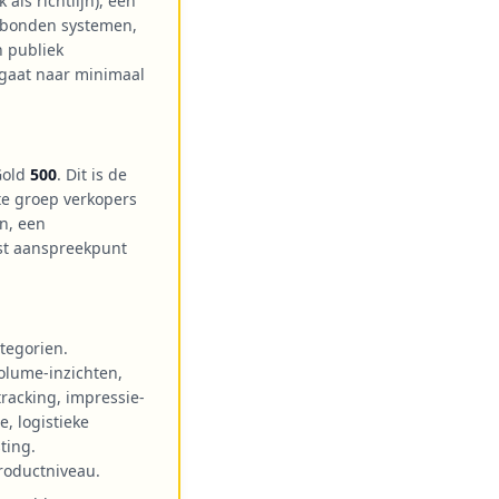
ls richtlijn), een
verbonden systemen,
 publiek
 gaat naar minimaal
Gold
500
. Dit is de
te groep verkopers
n, een
st aanspreekpunt
tegorien.
olume-inzichten,
racking, impressie-
e, logistieke
ting.
roductniveau.