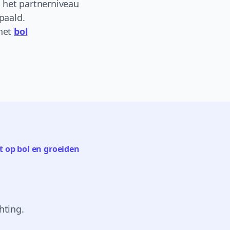
is het partnerniveau
paald.
 het
bol
 op bol en groeiden
hting.