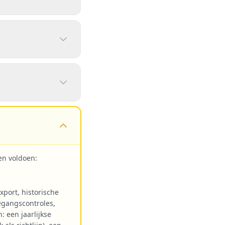
en voldoen:
xport, historische
oegangscontroles,
 een jaarlijkse