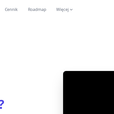
Cennik
Roadmap
Więcej
?