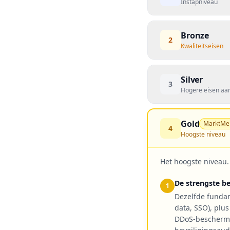
Instapniveau
Bronze
2
Kwaliteitseisen
Silver
3
Hogere eisen aan
Gold
MarktMe
4
Hoogste niveau
Het hoogste niveau.
De strengste be
1
Dezelfde fundam
data, SSO), plus
DDoS-beschermin