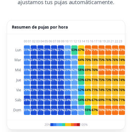
ajustamos tus pujas automáticamente.
Resumen de pujas por hora
00
01
02
03
04
05
06
07
08
09
10
11
12
13
14
15
16
17
18
19
20
21
22
23
Lun
31%
24%
22%
21%
21%
27%
38%
53%
67%
77%
79%
78%
78%
80%
83%
83%
Mar
31%
24%
22%
21%
21%
23%
29%
39%
64%
70%
74%
75%
76%
76%
74%
82%
Mié
31%
24%
22%
21%
21%
23%
29%
42%
58%
69%
76%
80%
78%
82%
84%
85%
Jue
30%
24%
22%
21%
21%
23%
30%
41%
53%
63%
71%
75%
73%
74%
74%
78%
Vie
29%
23%
21%
21%
21%
23%
29%
40%
52%
64%
71%
74%
72%
74%
76%
78%
Sáb
28%
23%
21%
21%
21%
21%
24%
43%
54%
63%
67%
69%
71%
70%
71%
70%
Dom
31%
24%
21%
21%
20%
21%
23%
29%
43%
55%
67%
78%
78%
80%
80%
80%
20%
100%