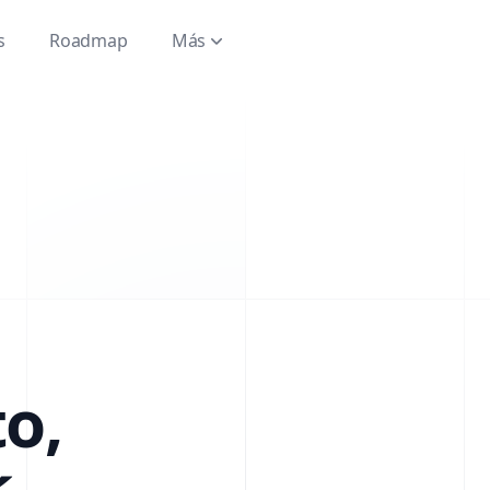
s
Roadmap
Más
o,