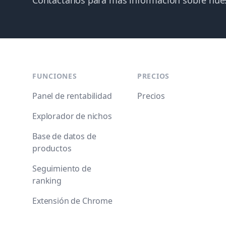
Contáctanos para más información sobre nues
Footer
FUNCIONES
PRECIOS
Panel de rentabilidad
Precios
Explorador de nichos
Base de datos de
productos
Seguimiento de
ranking
Extensión de Chrome