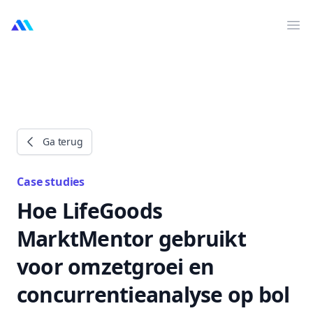
MarktMentor
Abr
Ga terug
Case studies
Hoe LifeGoods
MarktMentor gebruikt
voor omzetgroei en
concurrentieanalyse op bol