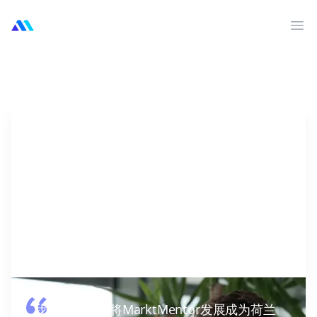
MarktMentor
打
我们的愿望是将MarktMentor发展成为荷兰