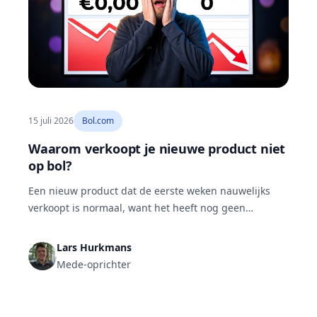
15 juli 2026
Bol.com
Waarom verkoopt je nieuwe product niet
op bol?
Een nieuw product dat de eerste weken nauwelijks
verkoopt is normaal, want het heeft nog geen
verkoophistorie. Blijft het achter terwijl je adverteert,
dan is er iets structureels mis. Bijna altijd is dat een
Lars Hurkmans
van zes oorzaken: te weinig vraag, een verkeerde
Mede-oprichter
prijs, een zwakke productpagina, geen reviews,
verkeerde zoekwoorden of te weinig
advertentiebudget.