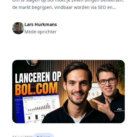
de markt begrijpen, vindbaar worden via SEO en
advertenties, je posities monitoren, je marktaandeel
volgen, reviews benutten, je echte winstgevendheid
Lars Hurkmans
berekenen en je processen automatiseren. Bol is een
Mede-oprichter
marktplaats, dus je concurreert direct met andere
aanbieders om dezelfde klant.