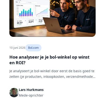
10 juni 2026
Bol.com
Hoe analyseer je je bol-winkel op winst
en ROI?
Je analyseert je bol-winkel door eerst de basis goed te
zetten (je producten, inkoopkosten, verzendmethode
en btw) en daarna wekelijks je netto omzet, winst, ROI
en TACoS per product te lezen en af te zetten tegen de
Lars Hurkmans
markt. PurelyGoods, een verkoper met ongeveer 2000
Mede-oprichter
bestellingen per maand, doet dat in ongeveer twee
uur per week.