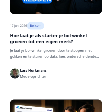
17 juni 2026
Bol.com
Hoe laat je als starter je bol-winkel
groeien tot een eigen merk?
Je laat je bol-winkel groeien door te stoppen met
gokken en te sturen op data: kies onderscheidende
producten, bouw een eigen merk met eigen
verpakking in plaats van een logo op een
Lars Hurkmans
standaarddoos, en behandel je listing als je
Mede-oprichter
visitekaartje. Reken je advertentiekosten mee in je
marge, houd je voorraad en cashflow strak, en
besteed randzaken uit.