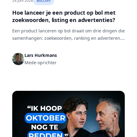
24 juni 2026
Bol.com
Hoe lanceer je een product op bol met
zoekwoorden, listing en advertenties?
Een product lanceren op bol draait om drie dingen die
samenhangen: zoekwoorden, ranking en adverteren.
Je vindt relevante zoekwoorden met de termwijzer,
vergelijkt je vindbaarheid met concurrenten, bouwt je
Lars Hurkmans
listing met de AI listing builder en adverteert in drie
Mede-oprichter
fasen: agressief lanceren tot je reviews hebt,
organisch groeien en optimaliseren op je ACoS.