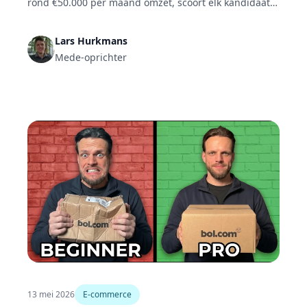
rond €50.000 per maand omzet, scoort elk kandidaat-
product met een eigen puntensysteem. Broers Floris
en Jelle Boeijer wegen zoekvolume, omzet,
Lars Hurkmans
concurrentie en reviews, valideren met de
Mede-oprichter
nicheverkenner, termwijzer en productdatabase, en
rekenen de winst pas daarna door in de
winstcalculator.
13 mei 2026
E-commerce