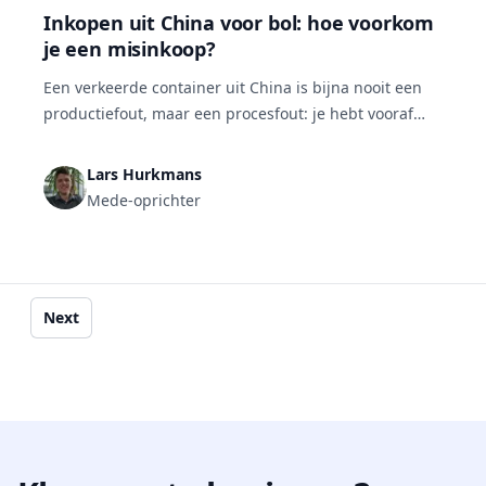
Inkopen uit China voor bol: hoe voorkom
je een misinkoop?
Een verkeerde container uit China is bijna nooit een
productiefout, maar een procesfout: je hebt vooraf
een stap overgeslagen. Je voorkomt een misinkoop
met vijf stappen: benader vijf tot zes leveranciers
Lars Hurkmans
tegelijk, analyseer offertes op meer dan prijs, leg alle
Mede-oprichter
specificaties vast, test een production sample, en
houd de productie wekelijks in de gaten.
Next