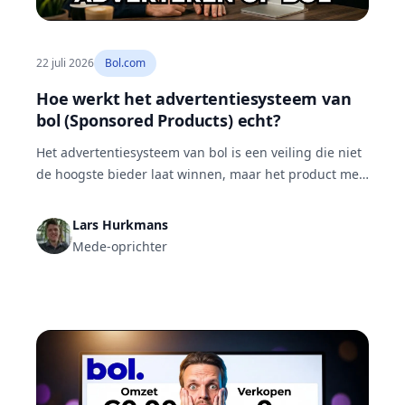
22 juli 2026
Bol.com
Hoe werkt het advertentiesysteem van
bol (Sponsored Products) echt?
Het advertentiesysteem van bol is een veiling die niet
de hoogste bieder laat winnen, maar het product met
de hoogste verwachte klikfrequentie maal bod. Via
een second-price-veiling betaal je meestal minder dan
Lars Hurkmans
je maximum. Daarom maakt een sterke listing je
Mede-oprichter
advertenties zowel goedkoper als effectiever dan een
hoger bod.