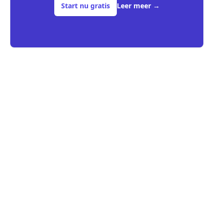
Start nu gratis
Leer meer
→