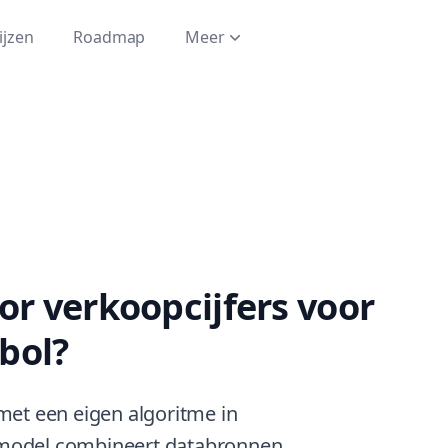
ijzen
Roadmap
Meer
r verkoopcijfers voor
bol?
met een eigen algoritme in
 model combineert databronnen