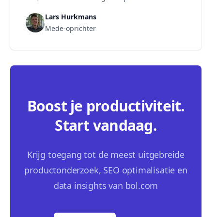
leunt. MarktMentor biedt een spectrum van
Lars Hurkmans
handmatig (bulk editor) tot volledig automatisch
Mede-oprichter
(strategieën), met dayparting en strategieën die
op categorie-benchmarks en je organische
positie sturen. Rylee biedt, voor zover publiek
waarneembaar, dayparting en eenvoudige
rulesets: een koppeling die je eigen data omzet
in acties, maar zonder die marktcontext.
Boost je productiviteit.
Start vandaag.
Krijg toegang tot de meest uitgebreide
productonderzoek, SEO optimalisatie en
data insights van bol.com