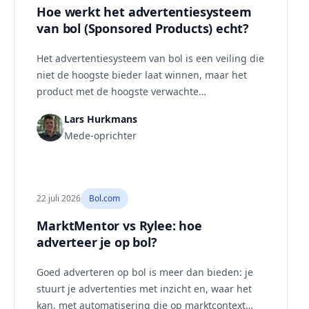
Hoe werkt het advertentiesysteem
van bol (Sponsored Products) echt?
Het advertentiesysteem van bol is een veiling die
niet de hoogste bieder laat winnen, maar het
product met de hoogste verwachte
klikfrequentie maal bod. Via een second-price-
Lars Hurkmans
veiling betaal je meestal minder dan je
Mede-oprichter
maximum. Daarom maakt een sterke listing je
advertenties zowel goedkoper als effectiever dan
een hoger bod.
22 juli 2026
Bol.com
MarktMentor vs Rylee: hoe
adverteer je op bol?
Goed adverteren op bol is meer dan bieden: je
stuurt je advertenties met inzicht en, waar het
kan, met automatisering die op marktcontext