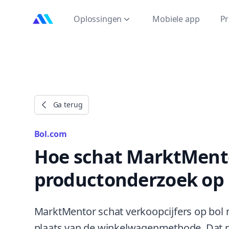
MarktMentor
Oplossingen
Mobiele app
Pr
Ga terug
Bol.com
Hoe schat MarktMento
productonderzoek op 
MarktMentor schat verkoopcijfers op bol 
plaats van de winkelwagenmethode. Dat