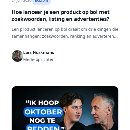
24 juni 2026
Bol.com
Hoe lanceer je een product op bol met
zoekwoorden, listing en advertenties?
Een product lanceren op bol draait om drie dingen die
samenhangen: zoekwoorden, ranking en adverteren.
Je vindt relevante zoekwoorden met de termwijzer,
vergelijkt je vindbaarheid met concurrenten, bouwt je
Lars Hurkmans
listing met de AI listing builder en adverteert in drie
Mede-oprichter
fasen: agressief lanceren tot je reviews hebt,
organisch groeien en optimaliseren op je ACoS.