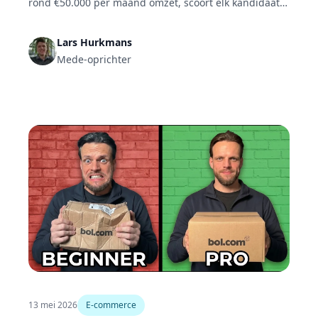
rond €50.000 per maand omzet, scoort elk kandidaat-
product met een eigen puntensysteem. Broers Floris
en Jelle Boeijer wegen zoekvolume, omzet,
Lars Hurkmans
concurrentie en reviews, valideren met de
Mede-oprichter
nicheverkenner, termwijzer en productdatabase, en
rekenen de winst pas daarna door in de
winstcalculator.
13 mei 2026
E-commerce