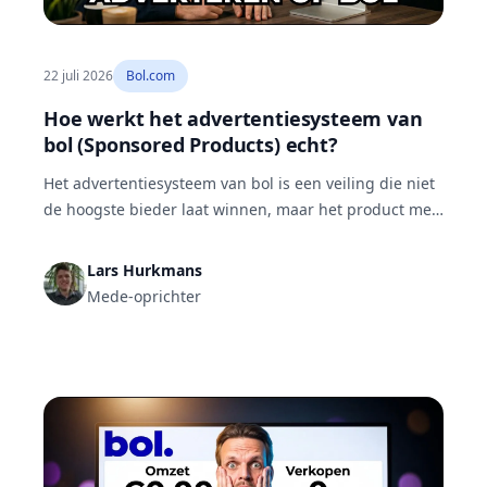
22 juli 2026
Bol.com
Hoe werkt het advertentiesysteem van
bol (Sponsored Products) echt?
Het advertentiesysteem van bol is een veiling die niet
de hoogste bieder laat winnen, maar het product met
de hoogste verwachte klikfrequentie maal bod. Via
een second-price-veiling betaal je meestal minder dan
Lars Hurkmans
je maximum. Daarom maakt een sterke listing je
Mede-oprichter
advertenties zowel goedkoper als effectiever dan een
hoger bod.