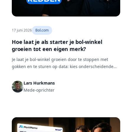
17 juni 2026
Bol.com
Hoe laat je als starter je bol-winkel
groeien tot een eigen merk?
Je laat je bol-winkel groeien door te stoppen met
gokken en te sturen op data: kies onderscheidende
producten, bouw een eigen merk met eigen
verpakking in plaats van een logo op een
Lars Hurkmans
standaarddoos, en behandel je listing als je
Mede-oprichter
visitekaartje. Reken je advertentiekosten mee in je
marge, houd je voorraad en cashflow strak, en
besteed randzaken uit.