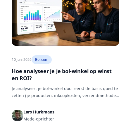
10 juni 2026
Bol.com
Hoe analyseer je je bol-winkel op winst
en ROI?
Je analyseert je bol-winkel door eerst de basis goed te
zetten (je producten, inkoopkosten, verzendmethode
en btw) en daarna wekelijks je netto omzet, winst, ROI
en TACoS per product te lezen en af te zetten tegen de
Lars Hurkmans
markt. PurelyGoods, een verkoper met ongeveer 2000
Mede-oprichter
bestellingen per maand, doet dat in ongeveer twee
uur per week.