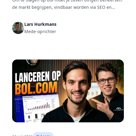
de markt begrijpen, vindbaar worden via SEO en
advertenties, je posities monitoren, je marktaandeel
volgen, reviews benutten, je echte winstgevendheid
Lars Hurkmans
berekenen en je processen automatiseren. Bol is een
Mede-oprichter
marktplaats, dus je concurreert direct met andere
aanbieders om dezelfde klant.