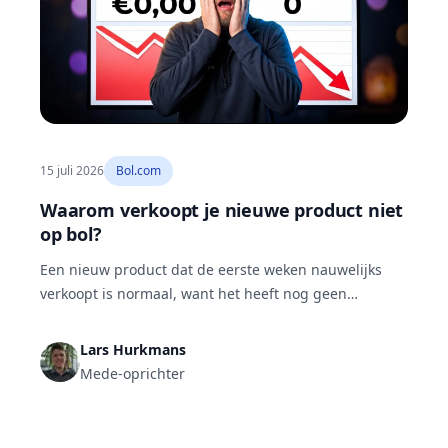
15 juli 2026
Bol.com
Waarom verkoopt je nieuwe product niet
op bol?
Een nieuw product dat de eerste weken nauwelijks
verkoopt is normaal, want het heeft nog geen
verkoophistorie. Blijft het achter terwijl je adverteert,
dan is er iets structureels mis. Bijna altijd is dat een
Lars Hurkmans
van zes oorzaken: te weinig vraag, een verkeerde
Mede-oprichter
prijs, een zwakke productpagina, geen reviews,
verkeerde zoekwoorden of te weinig
advertentiebudget.