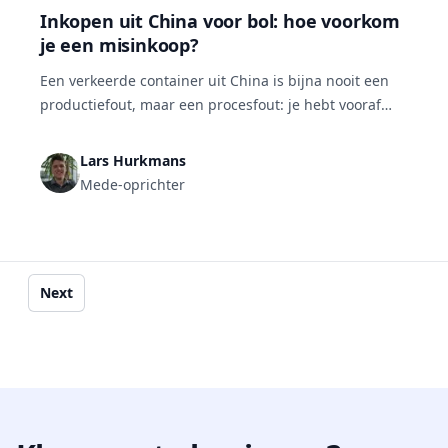
Inkopen uit China voor bol: hoe voorkom
je een misinkoop?
Een verkeerde container uit China is bijna nooit een
productiefout, maar een procesfout: je hebt vooraf
een stap overgeslagen. Je voorkomt een misinkoop
met vijf stappen: benader vijf tot zes leveranciers
Lars Hurkmans
tegelijk, analyseer offertes op meer dan prijs, leg alle
Mede-oprichter
specificaties vast, test een production sample, en
houd de productie wekelijks in de gaten.
Next