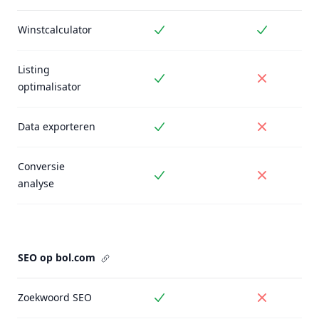
Winstcalculator
Inbegrepen
Inbegrepe
Listing
Inbegrepen
Niet inbe
optimalisator
Data exporteren
Inbegrepen
Niet inbe
Conversie
Inbegrepen
Niet inbe
analyse
SEO op bol.com
Zoekwoord SEO
Inbegrepen
Niet inbe