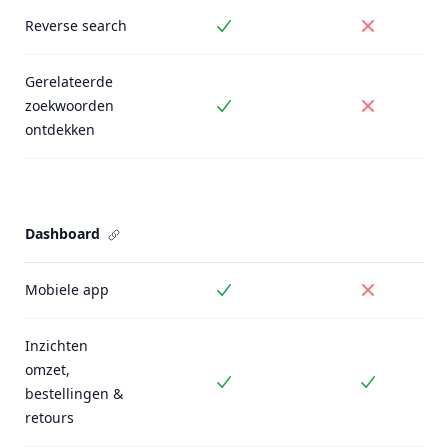
Reverse search
Inbegrepen
Niet inbe
Gerelateerde
zoekwoorden
Inbegrepen
Niet inbe
ontdekken
Dashboard
Mobiele app
Inbegrepen
Niet inbe
Inzichten
omzet,
Inbegrepen
Inbegrepe
bestellingen &
retours