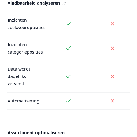
Vindbaarheid analyseren
Inzichten
Inbegrepen
Niet inbe
zoekwoordposities
Inzichten
Inbegrepen
Niet inbe
categorieposities
Data wordt
dagelijks
Inbegrepen
Niet inbe
ververst
Automatisering
Inbegrepen
Niet inbe
Assortiment optimaliseren