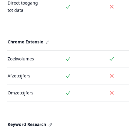
Direct toegang
Inbegrepen
Niet inbe
tot data
Chrome Extensie
Zoekvolumes
Inbegrepen
Inbegrepe
Afzetcijfers
Inbegrepen
Niet inbe
Omzetcijfers
Inbegrepen
Niet inbe
Keyword Research