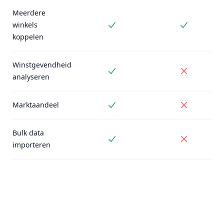
Meerdere
winkels
Inbegrepen
Inbegrepe
koppelen
Winstgevendheid
Inbegrepen
Niet inbe
analyseren
Marktaandeel
Inbegrepen
Niet inbe
Bulk data
Inbegrepen
Niet inbe
importeren