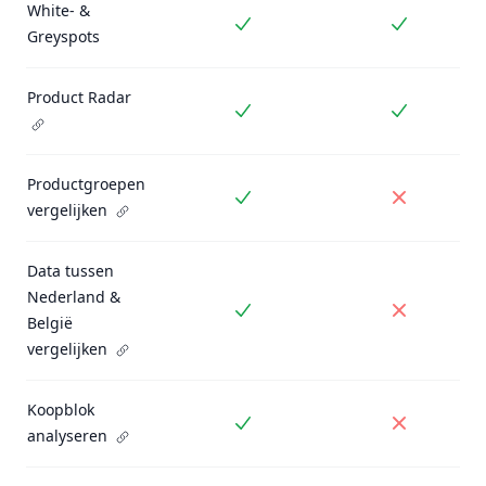
White- &
Inbegrepen
Inbegrepe
Greyspots
Product Radar
Inbegrepen
Inbegrepe
Productgroepen
Inbegrepen
Niet inbe
vergelijken
Data tussen
Nederland &
Inbegrepen
Niet inbe
België
vergelijken
Koopblok
Inbegrepen
Niet inbe
analyseren