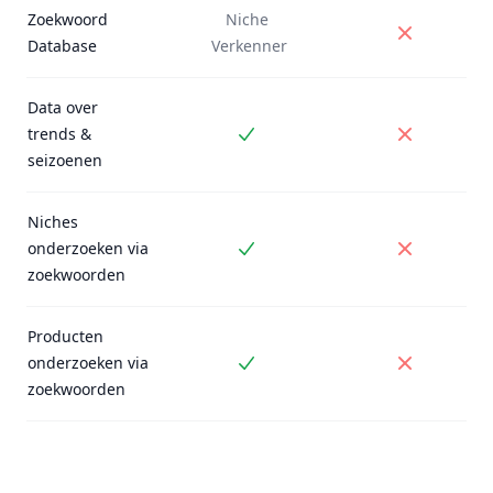
Zoekwoord
Niche
Niet inbe
Database
Verkenner
Data over
trends &
Inbegrepen
Niet inbe
seizoenen
Niches
onderzoeken via
Inbegrepen
Niet inbe
zoekwoorden
Producten
onderzoeken via
Inbegrepen
Niet inbe
zoekwoorden