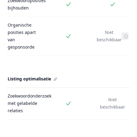
Zoekwoordposities
Inbegrepen
Inbegrepe
bijhouden
Organische
posities apart
Niet
Inbegrepen
van
beschikbaar
gesponsorde
Listing optimalisatie
Zoekwoordonderzoek
Niet
met gelabelde
Inbegrepen
beschikbaar
relaties