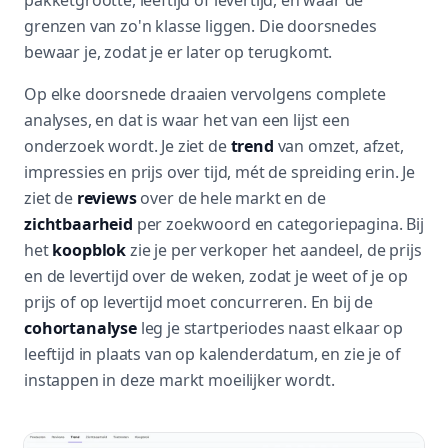
pakketgrootte, leeftijd of levertijd, en waar de
grenzen van zo'n klasse liggen. Die doorsnedes
bewaar je, zodat je er later op terugkomt.
Op elke doorsnede draaien vervolgens complete
analyses, en dat is waar het van een lijst een
onderzoek wordt. Je ziet de
trend
van omzet, afzet,
impressies en prijs over tijd, mét de spreiding erin. Je
ziet de
reviews
over de hele markt en de
zichtbaarheid
per zoekwoord en categoriepagina. Bij
het
koopblok
zie je per verkoper het aandeel, de prijs
en de levertijd over de weken, zodat je weet of je op
prijs of op levertijd moet concurreren. En bij de
cohortanalyse
leg je startperiodes naast elkaar op
leeftijd in plaats van op kalenderdatum, en zie je of
instappen in deze markt moeilijker wordt.