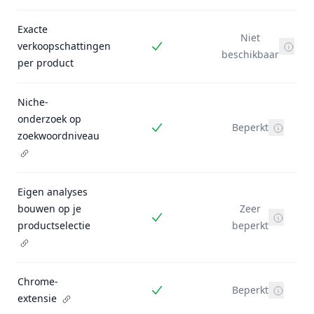
Exacte
Niet
verkoopschattingen
Inbegrepen
beschikbaar
per product
Niche-
onderzoek op
Beperkt
Inbegrepen
zoekwoordniveau
Eigen analyses
bouwen op je
Zeer
Inbegrepen
productselectie
beperkt
Chrome-
Beperkt
Inbegrepen
extensie